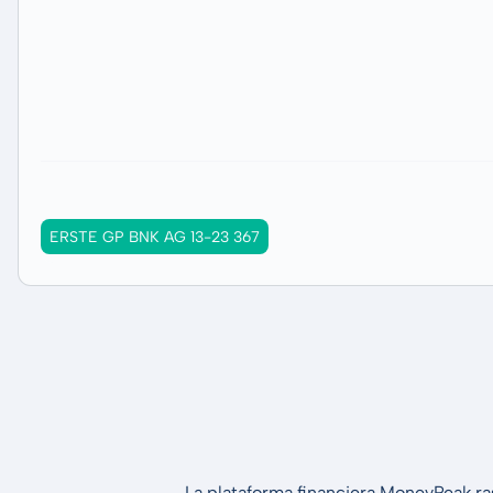
ERSTE GP BNK AG 13-23 367
La plataforma financiera MoneyPeak ra