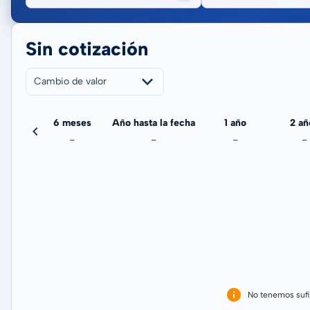
Sin cotización
Cambio de valor
meses
6 meses
Año hasta la fecha
1 año
2 añ
-
-
-
-
-
No tenemos sufi