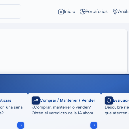
Inicio
Portafolios
Análi
ticias
Comprar / Mantener / Vender
Evaluaci
son una señal
¿Comprar, mantener o vender?
Descubre rie
a?
Obtén el veredicto de la IA ahora.
que afecten a