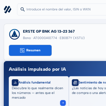
ERSTE GP BNK AG 13-23 367
Bono · AT0000A10774
· EB0B7Y
(XSTU)
Resumen
Análisis impulsado por IA
Análisis fundamental
Sentimiento de no
Descubre lo que realmente dicen
¿Las noticias de hoy 
los números — antes que el
de compra o una alert
mercado