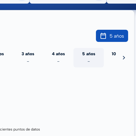
5 años
os
3 años
4 años
5 años
10 años
-
-
-
-
cientes puntos de datos