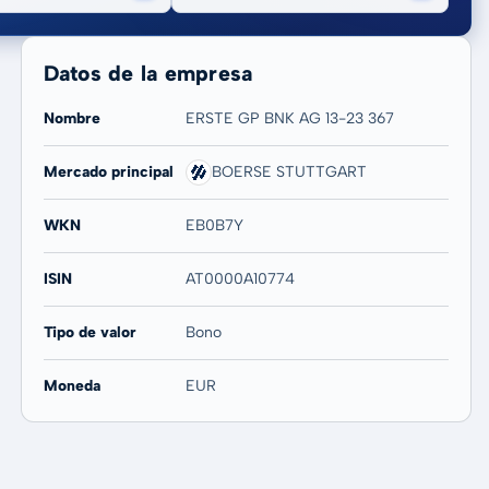
Datos de la empresa
Nombre
ERSTE GP BNK AG 13-23 367
Mercado principal
BOERSE STUTTGART
20 años
Máx
-
-
WKN
EB0B7Y
ISIN
AT0000A10774
Tipo de valor
Bono
Moneda
EUR