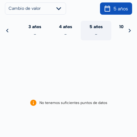
5 años
Cambio de valor
 años
3 años
4 años
5 años
10 años
-
-
-
-
-
No tenemos suficientes puntos de datos