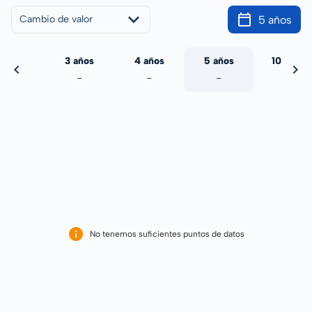
5 años
Cambio de valor
 años
3 años
4 años
5 años
10 años
-
-
-
-
-
No tenemos suficientes puntos de datos