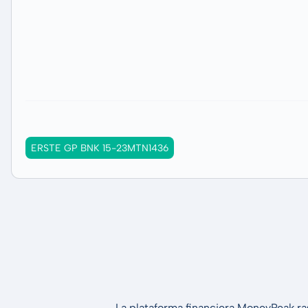
ERSTE GP BNK 15-23MTN1436
La plataforma financiera MoneyPeak ra