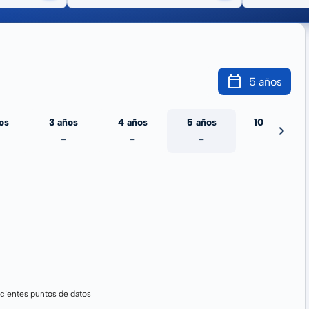
5 años
os
3 años
4 años
5 años
10 años
-
-
-
-
cientes puntos de datos