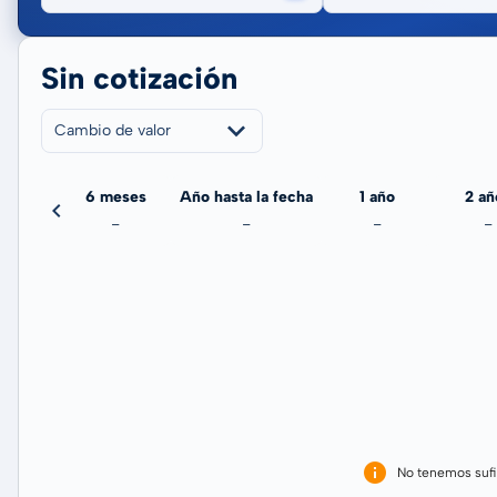
Sin cotización
Cambio de valor
meses
6 meses
Año hasta la fecha
1 año
2 añ
-
-
-
-
-
No tenemos sufi