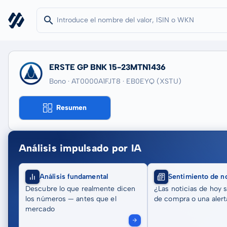
ERSTE GP BNK 15-23MTN1436
Bono · AT0000A1FJT8
· EB0EYQ
(XSTU)
Resumen
Análisis impulsado por IA
Análisis fundamental
Sentimiento de no
Descubre lo que realmente dicen
¿Las noticias de hoy 
los números — antes que el
de compra o una alert
mercado