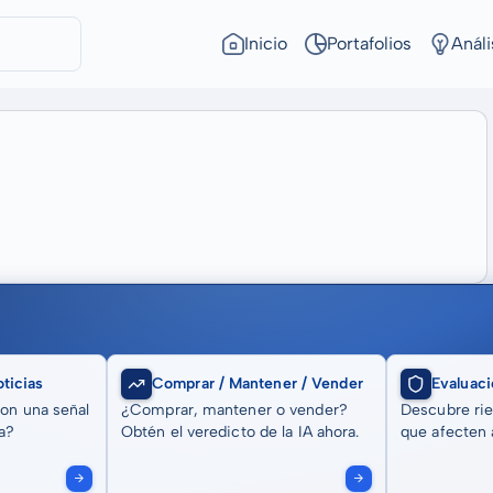
Inicio
Portafolios
Análi
ticias
Comprar / Mantener / Vender
Evaluaci
son una señal
¿Comprar, mantener o vender?
Descubre rie
a?
Obtén el veredicto de la IA ahora.
que afecten a