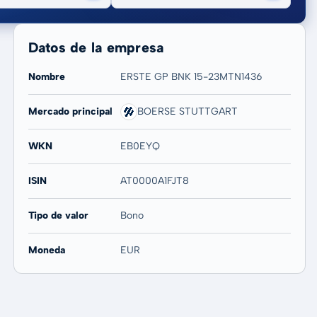
Datos de la empresa
Nombre
ERSTE GP BNK 15-23MTN1436
Mercado principal
BOERSE STUTTGART
20 años
Máx
-
-
WKN
EB0EYQ
ISIN
AT0000A1FJT8
Tipo de valor
Bono
Moneda
EUR