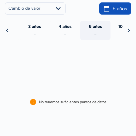
5 años
Cambio de valor
 años
3 años
4 años
5 años
10 años
-
-
-
-
-
No tenemos suficientes puntos de datos