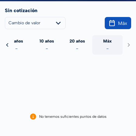
Sin cotización
Máx
Cambio de valor
5 años
10 años
20 años
Máx
-
-
-
-
No tenemos suficientes puntos de datos