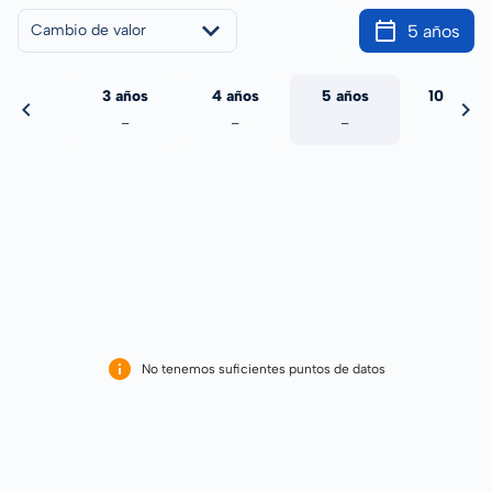
5 años
Cambio de valor
 años
3 años
4 años
5 años
10 años
-
-
-
-
-
No tenemos suficientes puntos de datos