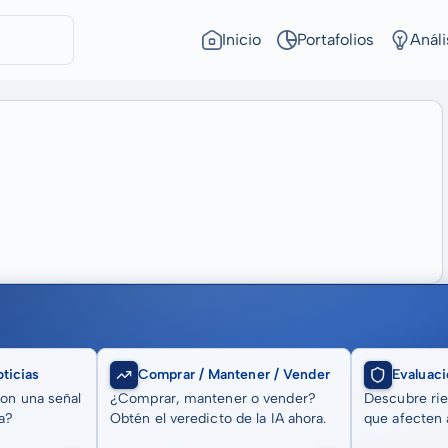
Inicio
Portafolios
Análi
ticias
Comprar / Mantener / Vender
Evaluaci
son una señal
¿Comprar, mantener o vender?
Descubre rie
a?
Obtén el veredicto de la IA ahora.
que afecten a