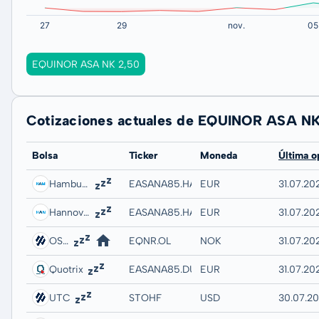
EQUINOR ASA NK 2,50
Cotizaciones actuales de EQUINOR ASA N
Bolsa
Ticker
Moneda
Última o
Hamburg
EASANA85.HAMB
EUR
31.07.20
Hannover
EASANA85.HANB
EUR
31.07.20
OSLO BORS
EQNR.OL
NOK
31.07.20
Quotrix
EASANA85.DUSD
EUR
31.07.20
UTC
STOHF
USD
30.07.2