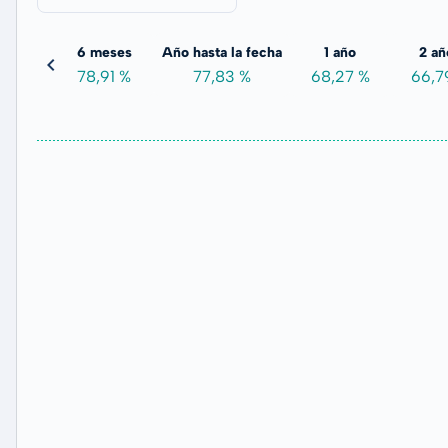
meses
6 meses
Año hasta la fecha
1 año
2 añ
,50 %
78,91 %
77,83 %
68,27 %
66,7