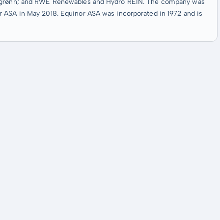
Vårgrønn; and RWE Renewables and Hydro REIN. The company was
r ASA in May 2018. Equinor ASA was incorporated in 1972 and is