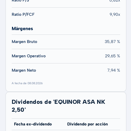
Ratio P/S
0,82x
Ratio P/FCF
9,90x
Márgenes
Margen Bruto
35,87 %
Margen Operativo
29,65 %
Margen Neto
7,94 %
A fecha de 08.08.2026
Dividendos de 'EQUINOR ASA NK
2,50'
Fecha ex-dividendo
Dividendo por acción