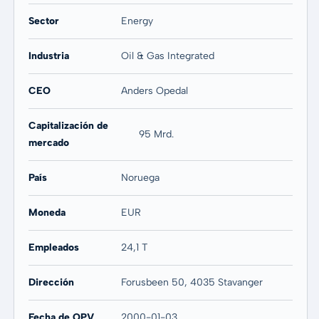
Sector
Energy
20 años
Máx
11,84 %
15,15 %
Industria
Oil & Gas Integrated
CEO
Anders Opedal
Capitalización de
95 Mrd.
mercado
País
Noruega
Moneda
EUR
Empleados
24,1 T
Dirección
Forusbeen 50, 4035 Stavanger
Fecha de OPV
2000-01-03