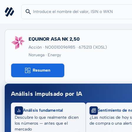
EQUINOR ASA NK 2,50
Acción · NO0010096985
· 675213
(XOSL)
Noruega · Energy
Resumen
Análisis impulsado por IA
Análisis fundamental
Sentimiento de no
Descubre lo que realmente dicen
¿Las noticias de hoy 
los números — antes que el
de compra o una alert
mercado