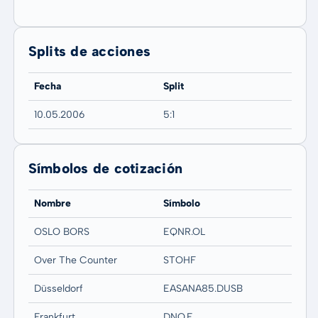
Splits de acciones
Fecha
Split
10.05.2006
5:1
Símbolos de cotización
Nombre
Símbolo
OSLO BORS
EQNR.OL
Over The Counter
STOHF
Düsseldorf
EASANA85.DUSB
Frankfurt
DNQ.F