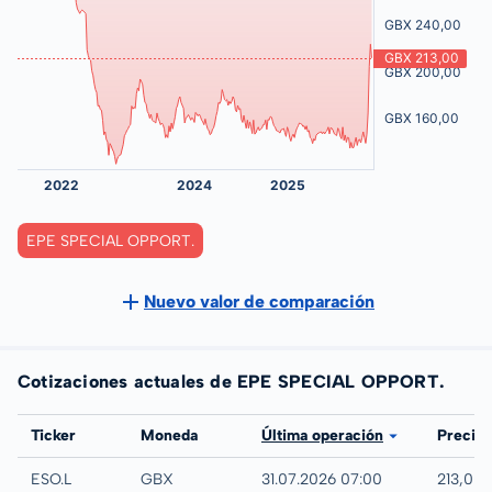
EPE SPECIAL OPPORT.
Nuevo valor de comparación
Cotizaciones actuales de EPE SPECIAL OPPORT.
Bolsa
Ticker
Moneda
Última operación
Precio
London
ESO.L
GBX
31.07.2026 07:00
213,00