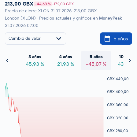
213,00 GBX
-44,68 %
-172,00 GBX
Precio de cierre XLON 31.07.2026: 213,00 GBX
London (XLON) · Precios actuales y gráficos en
MoneyPeak
31.07.2026 07:00
5 años
Cambio de valor
 años
3 años
4 años
5 años
10 años
8,39 %
45,93 %
21,93 %
-45,07 %
43,47 %