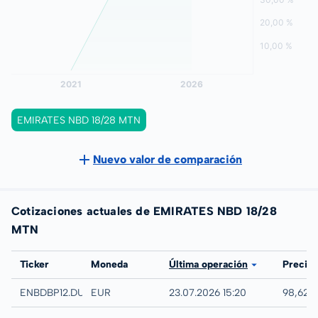
EMIRATES NBD 18/28 MTN
Nuevo valor de comparación
Cotizaciones actuales de EMIRATES NBD 18/28
MTN
Bolsa
Ticker
Moneda
Última operación
Precio
Düsseldorf
ENBDBP12.DUSB
EUR
23.07.2026 15:20
98,62 