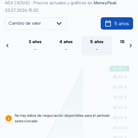
ASX (XDUS) · Precios actuales y gráficos en
MoneyPeak
23.07.2026 15:20
5 años
Cambio de valor
 años
3 años
4 años
5 años
10 años
-
-
-
-
-
No hay datos de negociación disponibles para el período
seleccionado