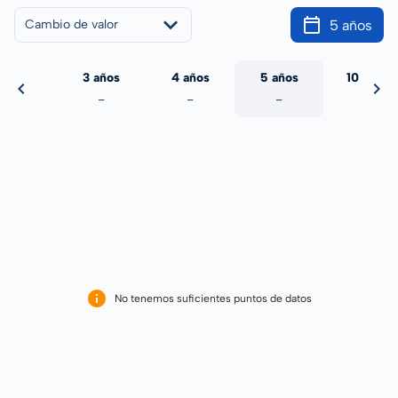
5 años
Cambio de valor
 años
3 años
4 años
5 años
10 años
-
-
-
-
-
No tenemos suficientes puntos de datos