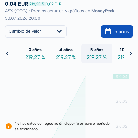
0,04 EUR
219,20 %
0,02 EUR
ASX (OTC) · Precios actuales y gráficos en
MoneyPeak
30.07.2026 20:00
5 años
Cambio de valor
 años
3 años
4 años
5 años
10 años
9,27 %
219,27 %
219,27 %
219,27 %
219,27 %
No hay datos de negociación disponibles para el período
seleccionado