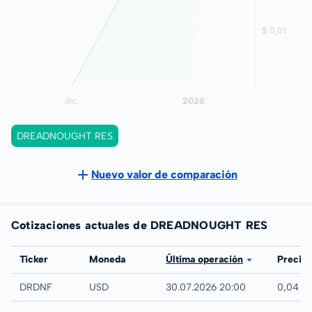
DREADNOUGHT RES
Nuevo valor de comparación
Cotizaciones actuales de DREADNOUGHT RES
Bolsa
Ticker
Moneda
Última operación
Precio
UTC
DRDNF
USD
30.07.2026 20:00
0,04 U