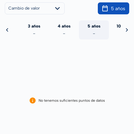
5 años
Cambio de valor
 años
3 años
4 años
5 años
10 años
-
-
-
-
-
No tenemos suficientes puntos de datos