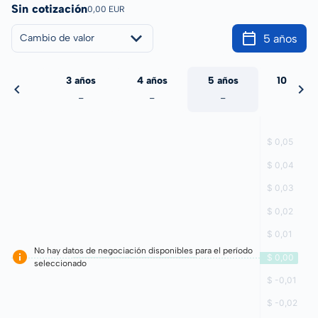
Sin cotización
0,00 EUR
5 años
Cambio de valor
 años
3 años
4 años
5 años
10 años
-
-
-
-
-
No hay datos de negociación disponibles para el período
seleccionado