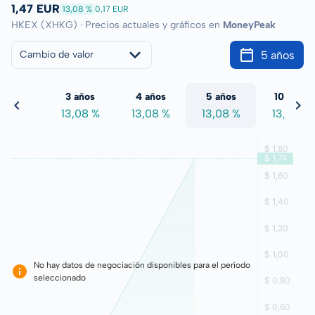
1,47 EUR
13,08 %
0,17 EUR
HKEX (XHKG) · Precios actuales y gráficos en
MoneyPeak
5 años
Cambio de valor
 años
3 años
4 años
5 años
10 años
3,08 %
13,08 %
13,08 %
13,08 %
13,08 %
No hay datos de negociación disponibles para el período
seleccionado