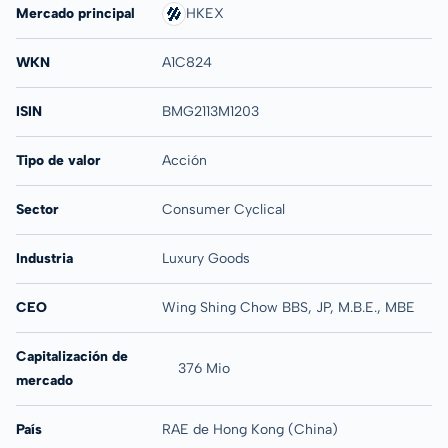
Mercado principal
HKEX
WKN
A1C824
ISIN
BMG2113M1203
Tipo de valor
Acción
Sector
Consumer Cyclical
Industria
Luxury Goods
CEO
Wing Shing Chow BBS, JP, M.B.E., MBE
Capitalización de
376 Mio
mercado
País
RAE de Hong Kong (China)