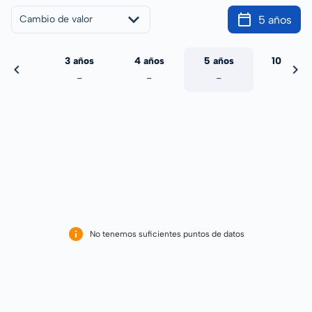
5 años
Cambio de valor
 años
3 años
4 años
5 años
10 años
-
-
-
-
-
No tenemos suficientes puntos de datos