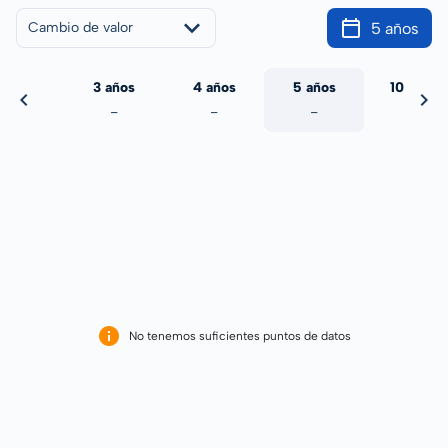
5 años
Cambio de valor
 años
3 años
4 años
5 años
10 años
-
-
-
-
-
No tenemos suficientes puntos de datos