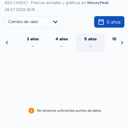
ASX (XASX) · Precios actuales y gráficos en
MoneyPeak
28.07.2026 18:15
5 años
Cambio de valor
 años
3 años
4 años
5 años
10 años
-
-
-
-
-
No tenemos suficientes puntos de datos