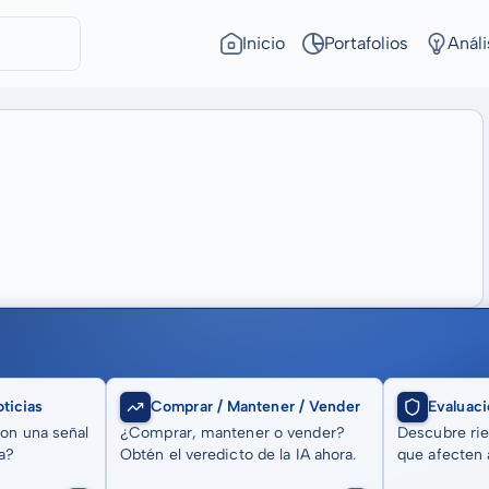
Inicio
Portafolios
Análi
ticias
Comprar / Mantener / Vender
Evaluaci
son una señal
¿Comprar, mantener o vender?
Descubre rie
a?
Obtén el veredicto de la IA ahora.
que afecten a