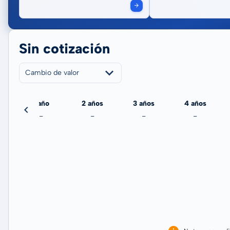
Sin cotización
Cambio de valor
echa
1 año
2 años
3 años
4 años
-
-
-
-