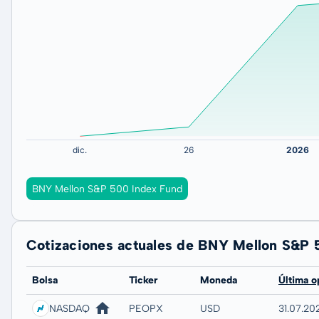
BNY Mellon S&P 500 Index Fund
Cotizaciones actuales de BNY Mellon S&P 
Bolsa
Ticker
Moneda
Última o
NASDAQ
PEOPX
USD
31.07.202