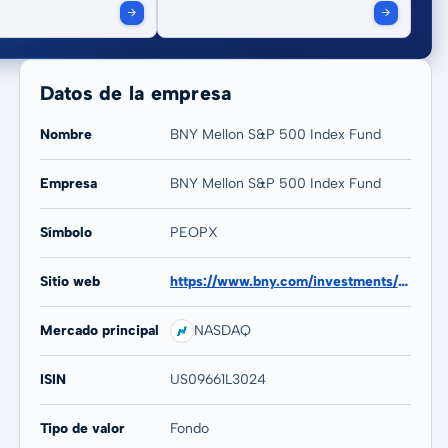
Datos de la empresa
Nombre
BNY Mellon S&P 500 Index Fund
Empresa
BNY Mellon S&P 500 Index Fund
20 años
Máx
Símbolo
PEOPX
8,07 %
8,07 %
Sitio web
https://www.bny.com/investments/us/en/individual/products/lt/fund/bny-mellon-sp-500-index-fund.html
Mercado principal
NASDAQ
ISIN
US09661L3024
Tipo de valor
Fondo