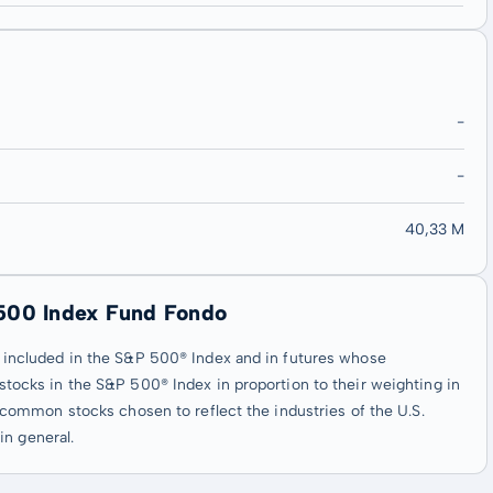
-
-
40,33 M
 500 Index Fund Fondo
cks included in the S&P 500® Index and in futures whose
0 stocks in the S&P 500® Index in proportion to their weighting in
ommon stocks chosen to reflect the industries of the U.S.
in general.