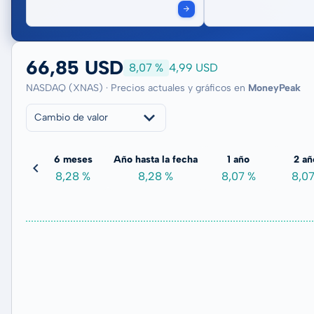
66,85 USD
8,07 %
4,99 USD
NASDAQ (XNAS) · Precios actuales y gráficos en
MoneyPeak
Cambio de valor
meses
6 meses
Año hasta la fecha
1 año
2 añ
-
8,28 %
8,28 %
8,07 %
8,0