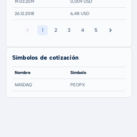
19.03.2019
0,009 USD
26.12.2018
6,48 USD
1
2
3
4
5
Símbolos de cotización
Nombre
Símbolo
NASDAQ
PEOPX