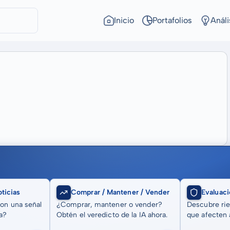
Inicio
Portafolios
Análi
ticias
Comprar / Mantener / Vender
Evaluaci
son una señal
¿Comprar, mantener o vender?
Descubre rie
a?
Obtén el veredicto de la IA ahora.
que afecten a