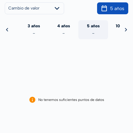
5 años
Cambio de valor
 años
3 años
4 años
5 años
10 años
-
-
-
-
-
No tenemos suficientes puntos de datos