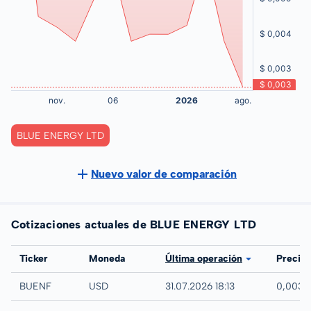
BLUE ENERGY LTD
Nuevo valor de comparación
Cotizaciones actuales de BLUE ENERGY LTD
Bolsa
Ticker
Moneda
Última operación
Precio
UTC
BUENF
USD
31.07.2026 18:13
0,003 