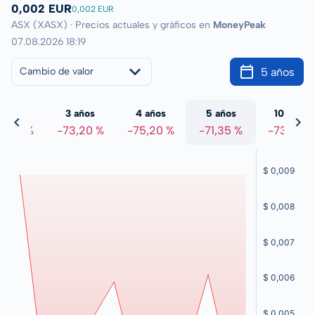
0,002 EUR
0,002 EUR
ASX (XASX) · Precios actuales y gráficos en
MoneyPeak
07.08.2026 18:19
5 años
Cambio de valor
 años
3 años
4 años
5 años
10 años
3,39 %
-73,20 %
-75,20 %
-71,35 %
-73,00 %