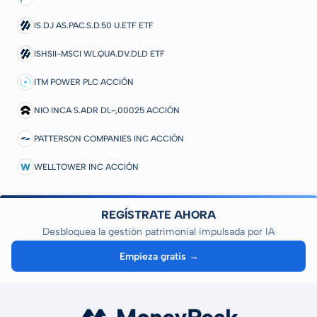
IS.DJ AS.PAC.S.D.50 U.ETF ETF
ISHSII-MSCI WL.QUA.DV.DLD ETF
ITM POWER PLC ACCIÓN
NIO INCA S.ADR DL-,00025 ACCIÓN
PATTERSON COMPANIES INC ACCIÓN
WELLTOWER INC ACCIÓN
REGÍSTRATE AHORA
Desbloquea la gestión patrimonial impulsada por IA
Empieza gratis →