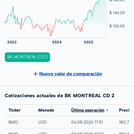
BK MONTREAL CD 2
Nuevo valor de comparación
Cotizaciones actuales de BK MONTREAL CD 2
Bolsa
Ticker
Moneda
Última operación
Precio
IEX
BMO
USD
06.08.2026 17:51
180,70
NYSE