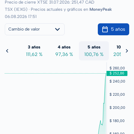
Precio de cierre XTSE 31.07.2026: 251,47 CAD
TSX (IEXG) · Precios actuales y gráficos en
MoneyPeak
06.08.2026 17:51
5 años
Cambio de valor
 años
3 años
4 años
5 años
10 años
1,52 %
111,62 %
97,36 %
100,76 %
205,03 