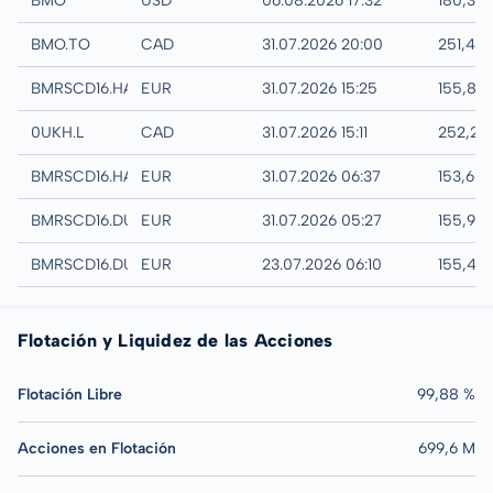
BMO
USD
06.08.2026 17:32
180,39
TSX
BMO.TO
CAD
31.07.2026 20:00
251,47
Hannover
BMRSCD16.HANB
EUR
31.07.2026 15:25
155,88
London
0UKH.L
CAD
31.07.2026 15:11
252,27
Hamburg
BMRSCD16.HAMB
EUR
31.07.2026 06:37
153,60
Quotrix
BMRSCD16.DUSD
EUR
31.07.2026 05:27
155,98
Düsseldorf
BMRSCD16.DUSB
EUR
23.07.2026 06:10
155,42
Flotación y Liquidez de las Acciones
Flotación Libre
99,88 %
Acciones en Flotación
699,6 M