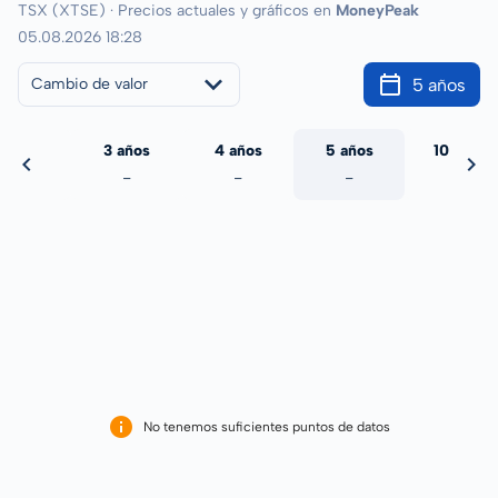
TSX (XTSE) · Precios actuales y gráficos en
MoneyPeak
05.08.2026 18:28
5 años
Cambio de valor
 años
3 años
4 años
5 años
10 años
-
-
-
-
-
No tenemos suficientes puntos de datos