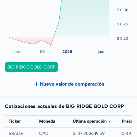
BIG RIDGE GOLD CORP
Nuevo valor de comparación
Cotizaciones actuales de BIG RIDGE GOLD CORP
Bolsa
Ticker
Moneda
Última operación
Precio
TSX-V
BRAU.V
CAD
31.07.2026 19:59
0,49 C