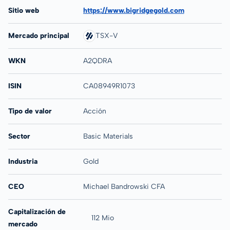
Sitio web
https://www.bigridgegold.com
Mercado principal
TSX-V
WKN
A2QDRA
ISIN
CA08949R1073
Tipo de valor
Acción
Sector
Basic Materials
Industria
Gold
CEO
Michael Bandrowski CFA
Capitalización de
112 Mio
mercado