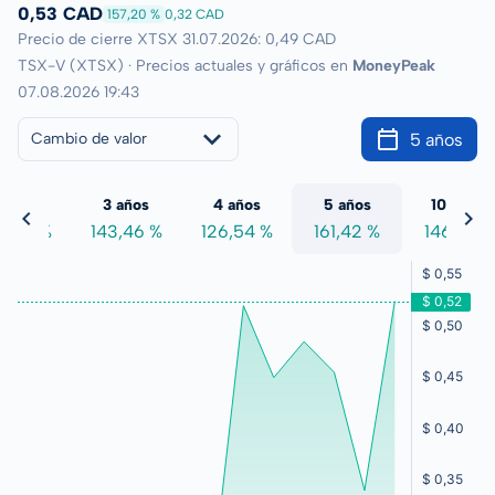
0,53 CAD
157,20 %
0,32 CAD
Precio de cierre XTSX 31.07.2026: 0,49 CAD
TSX-V (XTSX) · Precios actuales y gráficos en
MoneyPeak
07.08.2026 19:43
5 años
Cambio de valor
 años
3 años
4 años
5 años
10 años
2,88 %
143,46 %
126,54 %
161,42 %
146,41 %