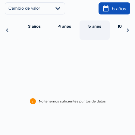
5 años
Cambio de valor
 años
3 años
4 años
5 años
10 años
-
-
-
-
-
No tenemos suficientes puntos de datos