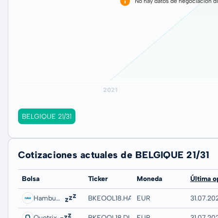
No hay datos de negociación di
BELGIQUE 21/31
Cotizaciones actuales de BELGIQUE 21/31
Bolsa
Ticker
Moneda
Última o
Hamburg
BKEOOL18.HAMB
EUR
31.07.20
Quotrix
BKEOOL18.DUSD
EUR
31.07.20