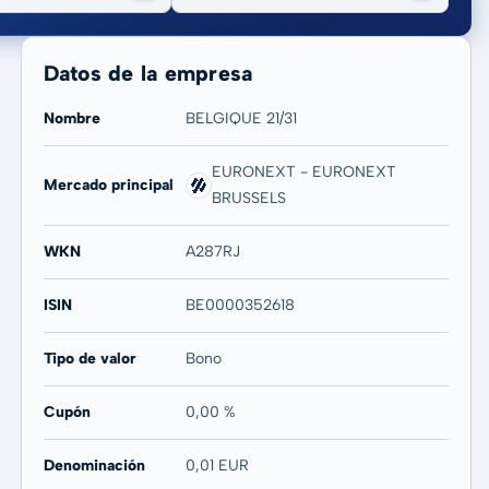
Datos de la empresa
Nombre
BELGIQUE 21/31
EURONEXT - EURONEXT
Mercado principal
BRUSSELS
20 años
Máx
-
-
WKN
A287RJ
ISIN
BE0000352618
Tipo de valor
Bono
Cupón
0,00 %
Denominación
0,01 EUR