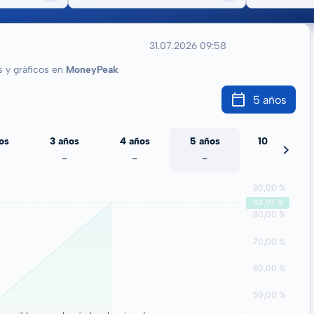
31.07.2026 09:58
y gráficos en
MoneyPeak
5 años
os
3 años
4 años
5 años
10 años
-
-
-
-