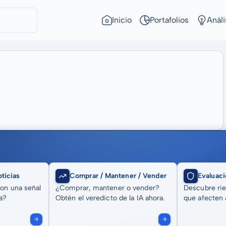
Inicio
Portafolios
Análi
ticias
Comprar / Mantener / Vender
Evaluaci
son una señal
¿Comprar, mantener o vender?
Descubre rie
a?
Obtén el veredicto de la IA ahora.
que afecten a