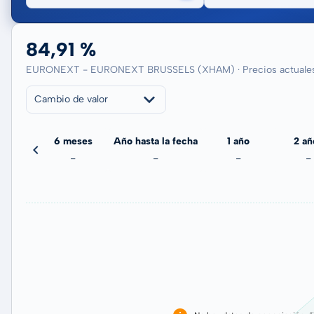
84,91 %
EURONEXT - EURONEXT BRUSSELS (XHAM) · Precios actuales 
Cambio de valor
meses
6 meses
Año hasta la fecha
1 año
2 añ
-
-
-
-
-