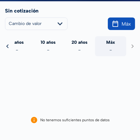
Sin cotización
Máx
Cambio de valor
5 años
10 años
20 años
Máx
-
-
-
-
No tenemos suficientes puntos de datos