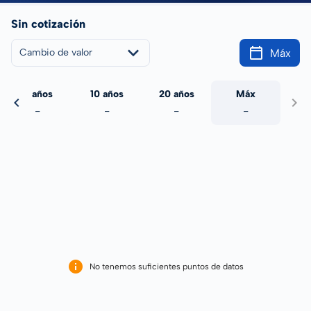
Sin cotización
Máx
Cambio de valor
5 años
10 años
20 años
Máx
-
-
-
-
No tenemos suficientes puntos de datos