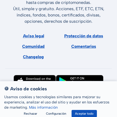
hasta compras de criptomonedas.
Útil, simple y gratuito. Acciones, ETF, ETC, ETN,
índices, fondos, bonos, certificados, divisas,
opciones, derechos de suscripción.
Aviso legal
Protección de datos
Comunidad
Comentarios
Changelog
🍪 Aviso de cookies
Usamos cookies y tecnologías similares para mejorar su
experiencia, analizar el uso del sitio y ayudar en los esfuerzos
de marketing.
Más información
Todos los derechos reservados © LCP GmbH 2026
Rechazar
Configuración
Aceptar todo