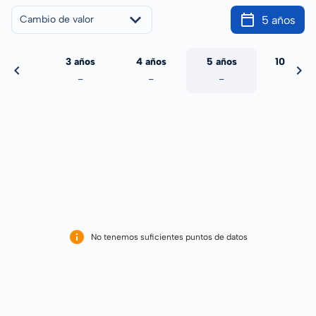
5 años
Cambio de valor
 años
3 años
4 años
5 años
10 años
-
-
-
-
-
No tenemos suficientes puntos de datos