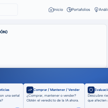
Inicio
Portafolios
Análi
IÓN)
ticias
Comprar / Mantener / Vender
Evaluaci
son una señal
¿Comprar, mantener o vender?
Descubre rie
a?
Obtén el veredicto de la IA ahora.
que afecten a