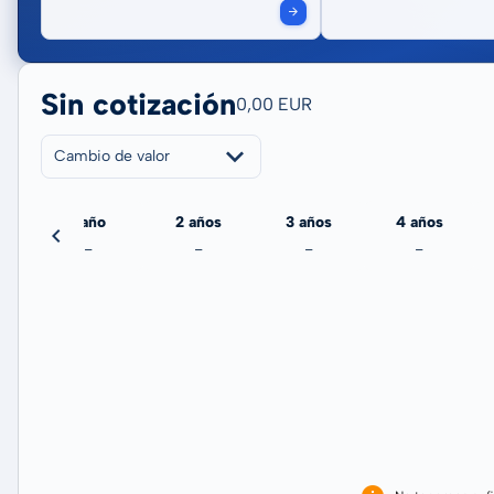
Sin cotización
0,00 EUR
Cambio de valor
echa
1 año
2 años
3 años
4 años
-
-
-
-