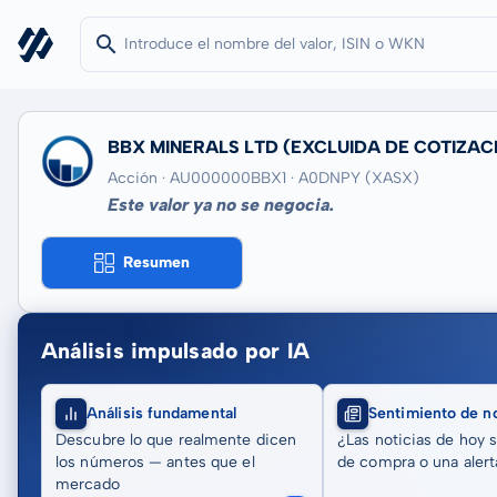
BBX MINERALS LTD
(EXCLUIDA DE COTIZAC
Acción · AU000000BBX1
· A0DNPY
(XASX)
Este valor ya no se negocia.
Resumen
Análisis impulsado por IA
Análisis fundamental
Sentimiento de no
Descubre lo que realmente dicen
¿Las noticias de hoy 
los números — antes que el
de compra o una alert
mercado