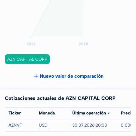
AZN CAPITAL CORP
Nuevo valor de comparación
Cotizaciones actuales de AZN CAPITAL CORP
Bolsa
Ticker
Moneda
Última operación
Precio
UTC
AZNVF
USD
30.07.2026 20:00
0,0000