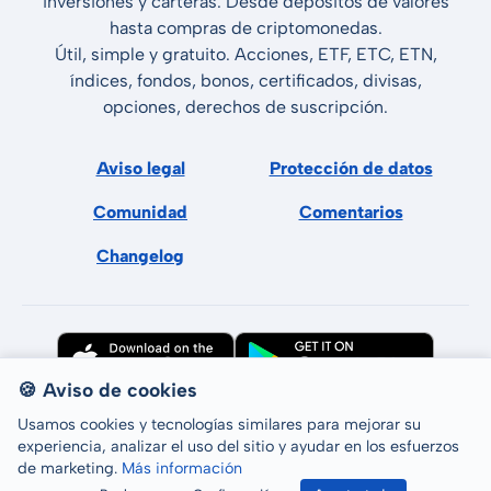
inversiones y carteras. Desde depósitos de valores
hasta compras de criptomonedas.
Útil, simple y gratuito. Acciones, ETF, ETC, ETN,
índices, fondos, bonos, certificados, divisas,
opciones, derechos de suscripción.
Aviso legal
Protección de datos
Comunidad
Comentarios
Changelog
🍪 Aviso de cookies
Usamos cookies y tecnologías similares para mejorar su
experiencia, analizar el uso del sitio y ayudar en los esfuerzos
de marketing.
Más información
Todos los derechos reservados © LCP GmbH 2026