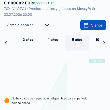
0,000009 EUR
0,000009 EUR
TSX-V (OTC) · Precios actuales y gráficos en
MoneyPeak
30.07.2026 20:00
5 años
Cambio de valor
 años
3 años
4 años
5 años
10 años
-
-
-
-
-
No hay datos de negociación disponibles para el período
seleccionado