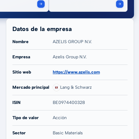
Datos de la empresa
Nombre
AZELIS GROUP N.V.
Empresa
Azelis Group N.V.
20 años
Máx
Sitio web
https://www.azelis.com
8,24 %
8,24 %
Mercado principal
Lang & Schwarz
ISIN
BE0974400328
Tipo de valor
Acción
Sector
Basic Materials