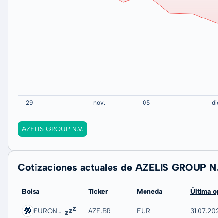
AZELIS GROUP N.V.
Cotizaciones actuales de AZELIS GROUP N.
Bolsa
Ticker
Moneda
Última o
EURONEXT - EURONEXT BRUSSELS
AZE.BR
EUR
31.07.202