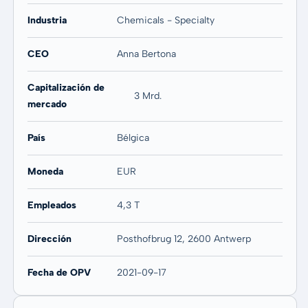
Industria
Chemicals - Specialty
CEO
Anna Bertona
Capitalización de
3 Mrd.
mercado
País
Bélgica
Moneda
EUR
Empleados
4,3 T
Dirección
Posthofbrug 12, 2600 Antwerp
Fecha de OPV
2021-09-17