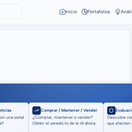
Inicio
Portafolios
Análi
ticias
Comprar / Mantener / Vender
Evaluaci
son una señal
¿Comprar, mantener o vender?
Descubre rie
a?
Obtén el veredicto de la IA ahora.
que afecten a