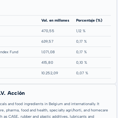
Vol. en millones
Porcentaje (%)
470,55
1,12 %
639,57
0,17 %
 Index Fund
1.071,08
0,17 %
415,80
0,10 %
10.252,09
0,07 %
.V. Acción
als and food ingredients in Belgium and internationally. It
re, pharma, food and health, specialty agri/horti, and homecare
ch as CASE, rubber and plastic additives, lubricants and