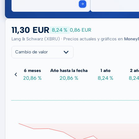
11,30 EUR
8,24 %
0,86 EUR
Lang & Schwarz (XBRU) · Precios actuales y gráficos en
Money
Cambio de valor
meses
6 meses
Año hasta la fecha
1 año
2 añ
03 %
20,86 %
20,86 %
8,24 %
8,2