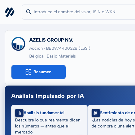
AZELIS GROUP N.V.
Acción · BE0974400328
(LSSI)
Bélgica · Basic Materials
Resumen
Análisis impulsado por IA
Análisis fundamental
Sentimiento de no
Descubre lo que realmente dicen
¿Las noticias de hoy 
los números — antes que el
de compra o una alert
mercado