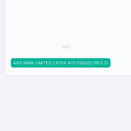
AXIS BANK LIMITED 2.875% NTS 01/06/21 (REG S)