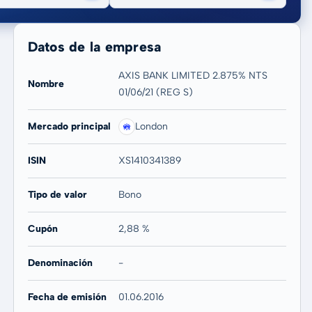
Datos de la empresa
AXIS BANK LIMITED 2.875% NTS
Nombre
01/06/21 (REG S)
20 años
Máx
Mercado principal
London
-
-
ISIN
XS1410341389
Tipo de valor
Bono
Cupón
2,88 %
Denominación
-
Fecha de emisión
01.06.2016