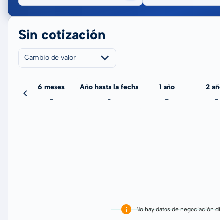
Sin cotización
Cambio de valor
meses
6 meses
Año hasta la fecha
1 año
2 añ
-
-
-
-
-
No hay datos de negociación di