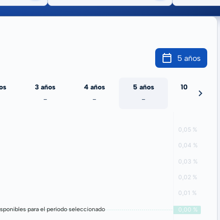
5 años
os
3 años
4 años
5 años
10 años
-
-
-
-
sponibles para el período seleccionado