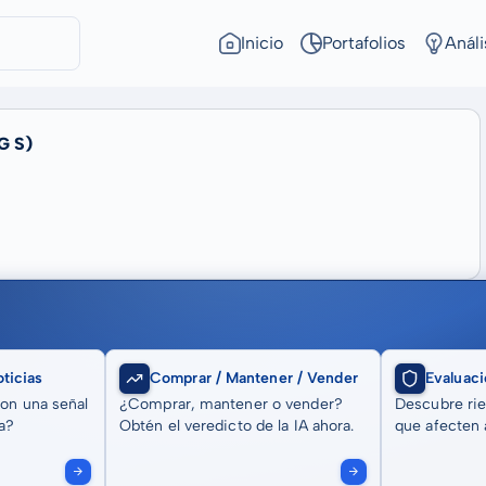
Inicio
Portafolios
Análi
G S)
ticias
Comprar / Mantener / Vender
Evaluaci
son una señal
¿Comprar, mantener o vender?
Descubre rie
a?
Obtén el veredicto de la IA ahora.
que afecten a