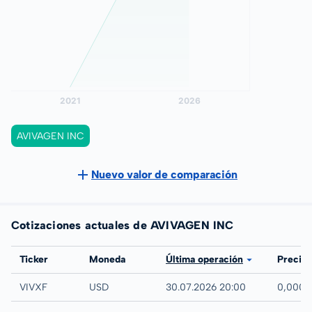
AVIVAGEN INC
Nuevo valor de comparación
Cotizaciones actuales de AVIVAGEN INC
Bolsa
Ticker
Moneda
Última operación
Precio
UTC
VIVXF
USD
30.07.2026 20:00
0,0001