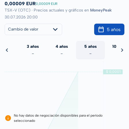
0,00009 EUR
0,00009 EUR
TSX-V (OTC) · Precios actuales y gráficos en
MoneyPeak
30.07.2026 20:00
5 años
Cambio de valor
 años
3 años
4 años
5 años
10 años
-
-
-
-
-
No hay datos de negociación disponibles para el período
seleccionado