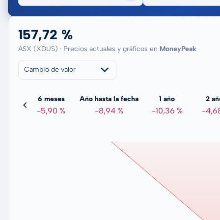
157,72 %
ASX (XDUS) · Precios actuales y gráficos en
MoneyPeak
Cambio de valor
meses
6 meses
Año hasta la fecha
1 año
2 añ
54 %
-5,90 %
-8,94 %
-10,36 %
-4,6