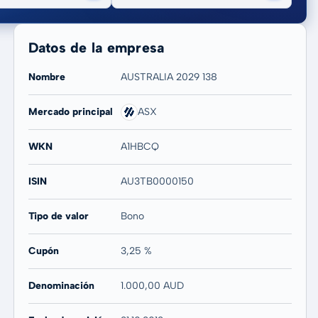
Datos de la empresa
Nombre
AUSTRALIA 2029 138
Mercado principal
ASX
20 años
Máx
WKN
A1HBCQ
-4,66 %
-18,31 %
ISIN
AU3TB0000150
Tipo de valor
Bono
Cupón
3,25 %
Denominación
1.000,00 AUD