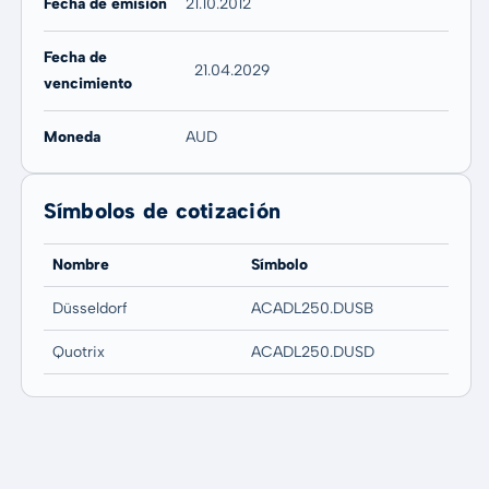
Fecha de emisión
21.10.2012
Fecha de
21.04.2029
vencimiento
Moneda
AUD
Símbolos de cotización
Nombre
Símbolo
Düsseldorf
ACADL250.DUSB
Quotrix
ACADL250.DUSD