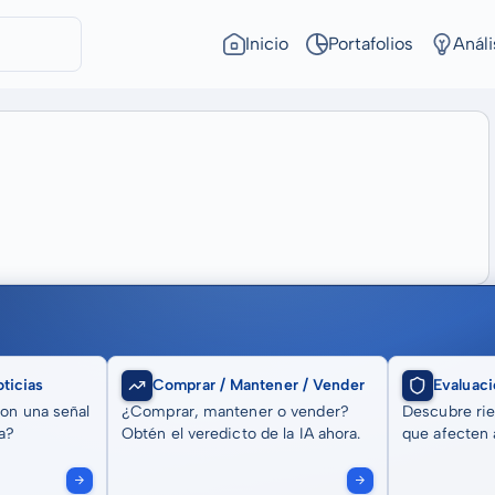
Inicio
Portafolios
Análi
ticias
Comprar / Mantener / Vender
Evaluaci
son una señal
¿Comprar, mantener o vender?
Descubre rie
a?
Obtén el veredicto de la IA ahora.
que afecten a