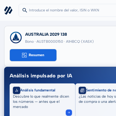
AUSTRALIA 2029 138
Bono · AU3TB0000150
· A1HBCQ
(XASX)
Resumen
Análisis impulsado por IA
Análisis fundamental
Sentimiento de no
Descubre lo que realmente dicen
¿Las noticias de hoy 
los números — antes que el
de compra o una alert
mercado