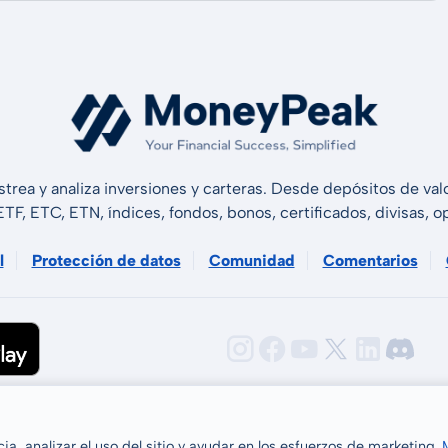
strea y analiza inversiones y carteras. Desde depósitos de v
 ETF, ETC, ETN, índices, fondos, bonos, certificados, divisas,
l
Protección de datos
Comunidad
Comentarios
GmbH 2026
a, analizar el uso del sitio y ayudar en los esfuerzos de marketing.