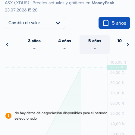
ASX (XDUS) · Precios actuales y gráficos en
MoneyPeak
23.07.2026 15:20
5 años
Cambio de valor
 años
3 años
4 años
5 años
10 años
-
-
-
-
-
No hay datos de negociación disponibles para el período
seleccionado