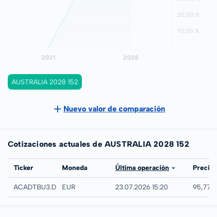
AUSTRALIA 2028 152
Nuevo valor de comparación
Cotizaciones actuales de AUSTRALIA 2028 152
Bolsa
Ticker
Moneda
Última operación
Precio
Düsseldorf
ACADTBU3.DUSB
EUR
23.07.2026 15:20
95,77 