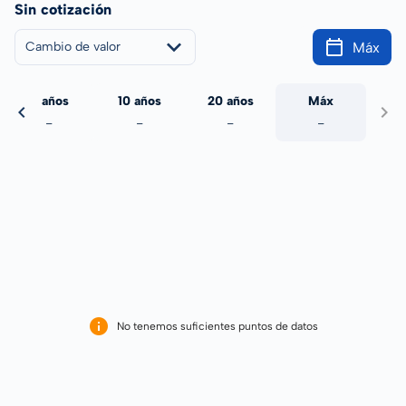
Sin cotización
Máx
Cambio de valor
5 años
10 años
20 años
Máx
-
-
-
-
No tenemos suficientes puntos de datos