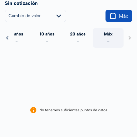
Sin cotización
Máx
Cambio de valor
5 años
10 años
20 años
Máx
-
-
-
-
No tenemos suficientes puntos de datos