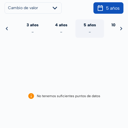
5 años
Cambio de valor
 años
3 años
4 años
5 años
10 años
-
-
-
-
-
No tenemos suficientes puntos de datos