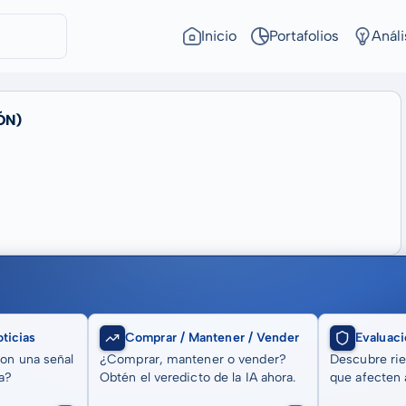
Inicio
Portafolios
Análi
ÓN)
ticias
Comprar / Mantener / Vender
Evaluaci
son una señal
¿Comprar, mantener o vender?
Descubre rie
a?
Obtén el veredicto de la IA ahora.
que afecten a