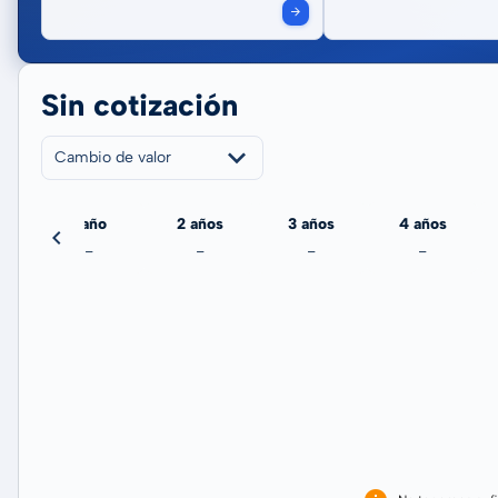
Sin cotización
Cambio de valor
echa
1 año
2 años
3 años
4 años
-
-
-
-