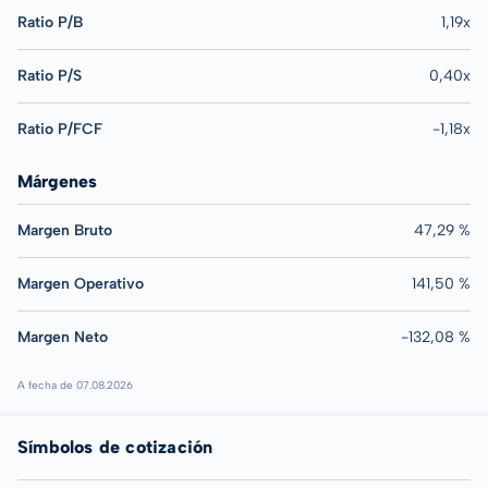
Ratio P/B
1,19x
Ratio P/S
0,40x
Ratio P/FCF
-1,18x
Márgenes
Margen Bruto
47,29 %
Margen Operativo
141,50 %
Margen Neto
-132,08 %
A fecha de 07.08.2026
Símbolos de cotización