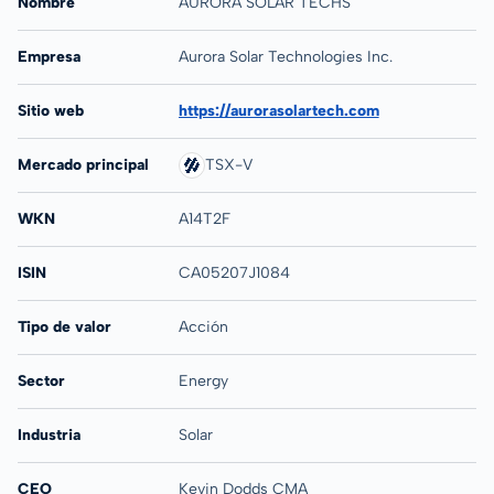
Nombre
AURORA SOLAR TECHS
Empresa
Aurora Solar Technologies Inc.
Sitio web
https://aurorasolartech.com
Mercado principal
TSX-V
WKN
A14T2F
ISIN
CA05207J1084
Tipo de valor
Acción
Sector
Energy
Industria
Solar
CEO
Kevin Dodds CMA