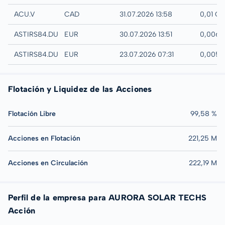
TSX-V
ACU.V
CAD
31.07.2026 13:58
0,01 C
Quotrix
ASTIRS84.DUSD
EUR
30.07.2026 13:51
0,006 
Düsseldorf
ASTIRS84.DUSB
EUR
23.07.2026 07:31
0,005 
Flotación y Liquidez de las Acciones
Flotación Libre
99,58 %
Acciones en Flotación
221,25 M
Acciones en Circulación
222,19 M
Perfil de la empresa para AURORA SOLAR TECHS
Acción