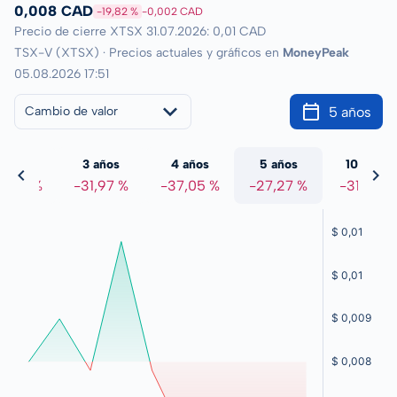
0,008 CAD
-19,82 %
-0,002 CAD
Precio de cierre XTSX 31.07.2026: 0,01 CAD
TSX-V (XTSX) · Precios actuales y gráficos en
MoneyPeak
05.08.2026 17:51
5 años
Cambio de valor
 años
3 años
4 años
5 años
10 años
2,46 %
-31,97 %
-37,05 %
-27,27 %
-31,47 %