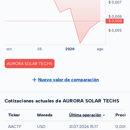
AURORA SOLAR TECHS
Nuevo valor de comparación
Cotizaciones actuales de AURORA SOLAR TECHS
Bolsa
Ticker
Moneda
Última operación
Precio
UTC
AACTF
USD
31.07.2026 15:17
0,005 