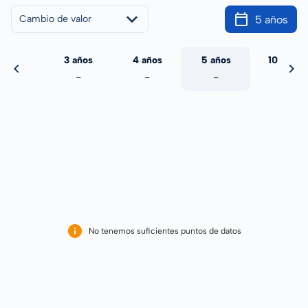
5 años
Cambio de valor
 años
3 años
4 años
5 años
10 años
-
-
-
-
-
No tenemos suficientes puntos de datos