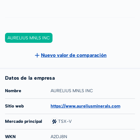
AURELIUS MNLS INC
Nuevo valor de comparación
Datos de la empresa
Nombre
AURELIUS MNLS INC
Sitio web
https://www.aureliusminerals.com
Mercado principal
TSX-V
WKN
A2DJ8N