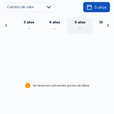
5 años
Cambio de valor
 años
3 años
4 años
5 años
10 años
-
-
-
-
-
No tenemos suficientes puntos de datos