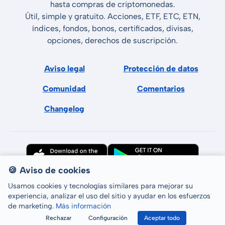
hasta compras de criptomonedas.
Útil, simple y gratuito. Acciones, ETF, ETC, ETN,
índices, fondos, bonos, certificados, divisas,
opciones, derechos de suscripción.
Aviso legal
Protección de datos
Comunidad
Comentarios
Changelog
🍪 Aviso de cookies
Usamos cookies y tecnologías similares para mejorar su
experiencia, analizar el uso del sitio y ayudar en los esfuerzos
de marketing.
Más información
Todos los derechos reservados © LCP GmbH 2026
Rechazar
Configuración
Aceptar todo