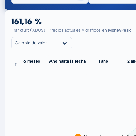
161,16 %
Frankfurt (XDUS) · Precios actuales y gráficos en
MoneyPeak
Cambio de valor
meses
6 meses
Año hasta la fecha
1 año
2 añ
-
-
-
-
-