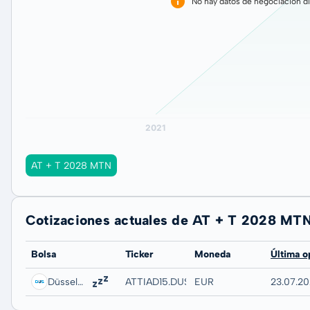
No hay datos de negociación di
AT + T 2028 MTN
Cotizaciones actuales de AT + T 2028 MT
Bolsa
Ticker
Moneda
Última o
Düsseldorf
ATTIAD15.DUSB
EUR
23.07.20