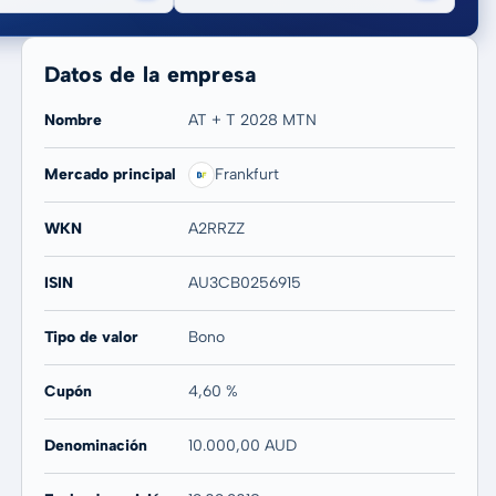
Datos de la empresa
Nombre
AT + T 2028 MTN
Mercado principal
Frankfurt
20 años
Máx
WKN
A2RRZZ
-
-
ISIN
AU3CB0256915
Tipo de valor
Bono
Cupón
4,60 %
Denominación
10.000,00 AUD