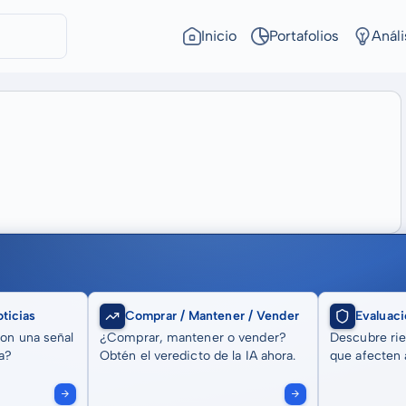
Inicio
Portafolios
Análi
ticias
Comprar / Mantener / Vender
Evaluaci
son una señal
¿Comprar, mantener o vender?
Descubre rie
a?
Obtén el veredicto de la IA ahora.
que afecten a