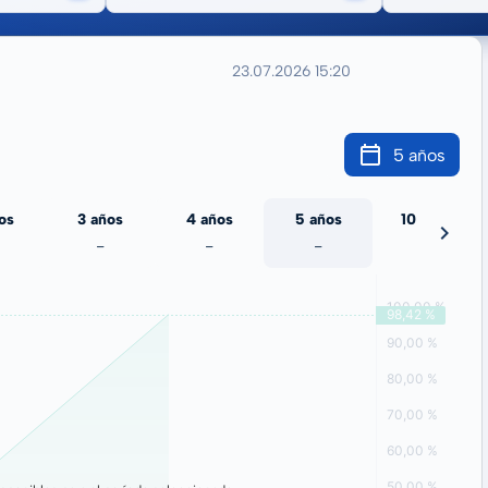
23.07.2026 15:20
5 años
os
3 años
4 años
5 años
10 años
-
-
-
-