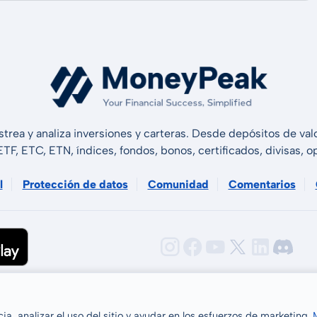
strea y analiza inversiones y carteras. Desde depósitos de v
 ETF, ETC, ETN, índices, fondos, bonos, certificados, divisas,
l
Protección de datos
Comunidad
Comentarios
GmbH 2026
a, analizar el uso del sitio y ayudar en los esfuerzos de marketing.