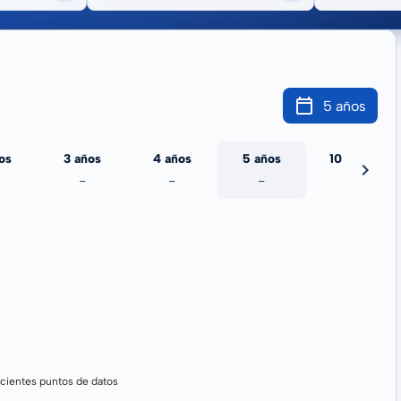
5 años
os
3 años
4 años
5 años
10 años
-
-
-
-
cientes puntos de datos