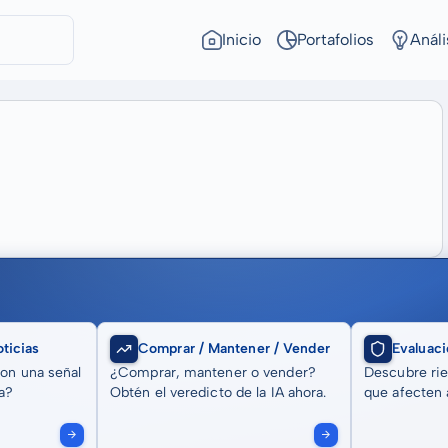
Inicio
Portafolios
Análi
ticias
Comprar / Mantener / Vender
Evaluaci
son una señal
¿Comprar, mantener o vender?
Descubre rie
a?
Obtén el veredicto de la IA ahora.
que afecten a