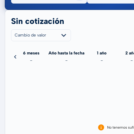
Sin cotización
Cambio de valor
meses
6 meses
Año hasta la fecha
1 año
2 añ
-
-
-
-
-
No tenemos sufi