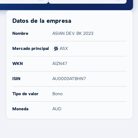
Datos de la empresa
Nombre
ASIAN DEV. BK 2023
Mercado principal
ASX
20 años
Máx
-
-
WKN
A1ZN47
ISIN
AU0000ATBHN7
Tipo de valor
Bono
Moneda
AUD