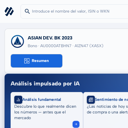
ASIAN DEV. BK 2023
Bono · AU0000ATBHN7
· A1ZN47
(XASX)
Resumen
Análisis impulsado por IA
Análisis fundamental
Sentimiento de no
Descubre lo que realmente dicen
¿Las noticias de hoy 
los números — antes que el
de compra o una alert
mercado