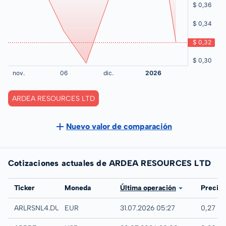
ARDEA RESOURCES LTD
Nuevo valor de comparación
Cotizaciones actuales de ARDEA RESOURCES LTD
Bolsa
Ticker
Moneda
Última operación
Precio
Quotrix
ARLRSNL4.DUSD
EUR
31.07.2026 05:27
0,27 E