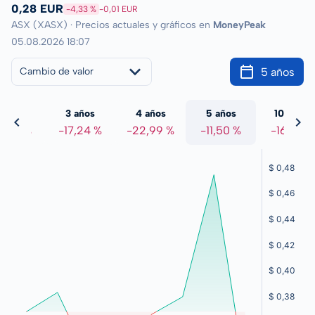
0,28 EUR
-4,33 %
-0,01 EUR
ASX (XASX) · Precios actuales y gráficos en
MoneyPeak
05.08.2026 18:07
5 años
Cambio de valor
 años
3 años
4 años
5 años
10 años
7,70 %
-17,24 %
-22,99 %
-11,50 %
-16,19 %