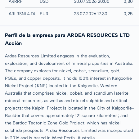
UTC
ARRRF
USD
30.07.2026 20:00
0,30 U
Düsseldorf
ARLRSNL4.DUSB
EUR
23.07.2026 17:30
0,25 E
Perfil de la empresa para ARDEA RESOURCES LTD
Acción
Ardea Resources Limited engages in the evaluation,
exploration, and development of mineral properties in Australia.
The company explores for nickel, cobalt, scandium, gold,
PGEs, and copper deposits. It holds 100% interest in Kalgoorlie
Nickel Project (KNP) located in the Kalgoorlie, Western
Australia that comprises nickel, cobalt, and scandium laterite
mineral resources, as well as and nickel sulphide and critical
projects; the Kalpini Project is located in the City of Kalgoorlie-
Boulder that covers approximately 121 square kilometers; and
the Bardoc Tectonic Zone Gold Project, which has nickel
sulphide prospects. Ardea Resources Limited was incorporated
in 2016 and is based in West Perth, Australia.