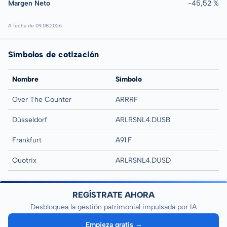
Margen Neto
-45,52 %
A fecha de 09.08.2026
Símbolos de cotización
Nombre
Símbolo
Over The Counter
ARRRF
Düsseldorf
ARLRSNL4.DUSB
Frankfurt
A91.F
Quotrix
ARLRSNL4.DUSD
REGÍSTRATE AHORA
Desbloquea la gestión patrimonial impulsada por IA
Empieza gratis →