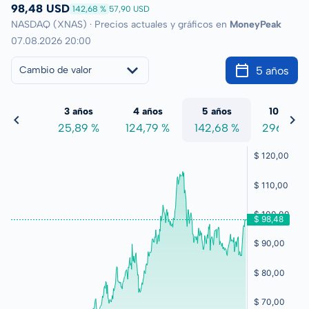
98,48 USD
142,68 %
57,90 USD
NASDAQ (XNAS) · Precios actuales y gráficos en
MoneyPeak
07.08.2026 20:00
5 años
Cambio de valor
 años
3 años
4 años
5 años
10 años
,74 %
25,89 %
124,79 %
142,68 %
296,78 