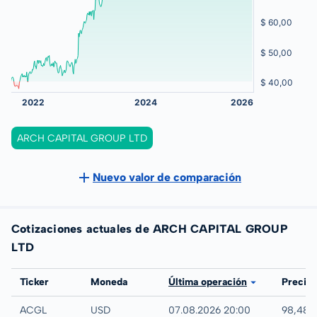
ARCH CAPITAL GROUP LTD
Nuevo valor de comparación
Cotizaciones actuales de ARCH CAPITAL GROUP
LTD
Bolsa
Ticker
Moneda
Última operación
Precio
NASDAQ
ACGL
USD
07.08.2026 20:00
98,48 