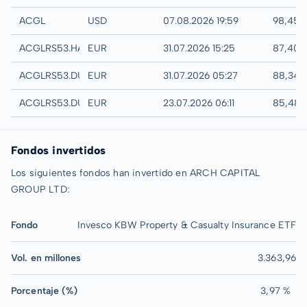
IEX
ACGL
USD
07.08.2026 19:59
98,45 
Hannover
ACGLRS53.HANB
EUR
31.07.2026 15:25
87,40 
Quotrix
ACGLRS53.DUSD
EUR
31.07.2026 05:27
88,34 
Düsseldorf
ACGLRS53.DUSB
EUR
23.07.2026 06:11
85,48 
Fondos invertidos
Los siguientes fondos han invertido en ARCH CAPITAL
GROUP LTD:
Fondo
Invesco KBW Property & Casualty Insurance ETF
Vol. en millones
3.363,96
Porcentaje (%)
3,97 %