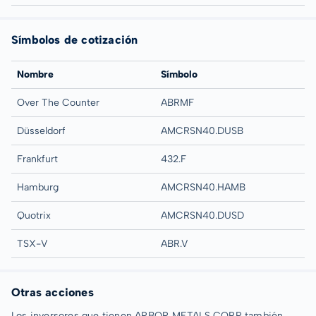
Símbolos de cotización
Nombre
Símbolo
Over The Counter
ABRMF
Düsseldorf
AMCRSN40.DUSB
Frankfurt
432.F
Hamburg
AMCRSN40.HAMB
Quotrix
AMCRSN40.DUSD
TSX-V
ABR.V
Otras acciones
Los inversores que tienen ARBOR METALS CORP también