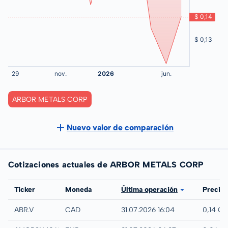
ARBOR METALS CORP
Nuevo valor de comparación
Cotizaciones actuales de ARBOR METALS CORP
Bolsa
Ticker
Moneda
Última operación
Precio
TSX-V
ABR.V
CAD
31.07.2026 16:04
0,14 C