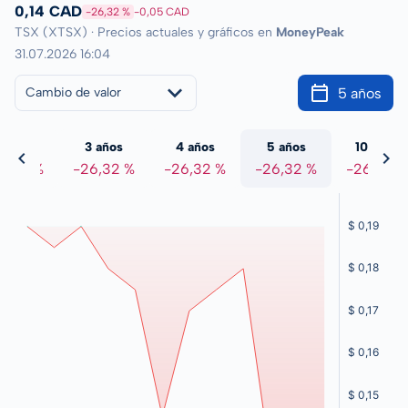
0,14 CAD
-26,32 %
-0,05 CAD
TSX (XTSX) · Precios actuales y gráficos en
MoneyPeak
31.07.2026 16:04
5 años
Cambio de valor
 años
3 años
4 años
5 años
10 años
6,32 %
-26,32 %
-26,32 %
-26,32 %
-26,32 %